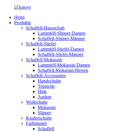
Heim
Produkte
Schaffell-Hausschuh
Lammfell-Slipper-Damen
Schaffell-Slipper-Männer
Schaffell-Stiefel
Lammfell-Stiefel-Damen
Schaffell-Stiefel-Männer
Schaffell-Mokassin
Lammfell-Mokassin-Damen
Schaffell-Mokassin-Herren
Schaffell-Accessoires
Handschuhe
Teppiche
Hüte
Andere
Wollschuhe
Mokassin
Slipper
Kinderschuhe
Farbmuster
Schaffell