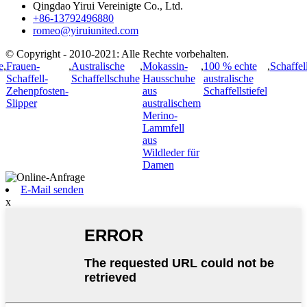
Qingdao Yirui Vereinigte Co., Ltd.
+86-13792496880
romeo@yiruiunited.com
© Copyright - 2010-2021: Alle Rechte vorbehalten.
e
,
Frauen-
,
Australische
,
Mokassin-
,
100 % echte
,
Schaffel
Schaffell-
Schaffellschuhe
Hausschuhe
australische
Zehenpfosten-
aus
Schaffellstiefel
Slipper
australischem
Merino-
Lammfell
aus
Wildleder für
Damen
E-Mail senden
x