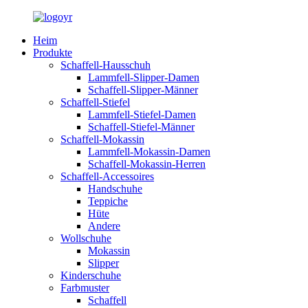
Heim
Produkte
Schaffell-Hausschuh
Lammfell-Slipper-Damen
Schaffell-Slipper-Männer
Schaffell-Stiefel
Lammfell-Stiefel-Damen
Schaffell-Stiefel-Männer
Schaffell-Mokassin
Lammfell-Mokassin-Damen
Schaffell-Mokassin-Herren
Schaffell-Accessoires
Handschuhe
Teppiche
Hüte
Andere
Wollschuhe
Mokassin
Slipper
Kinderschuhe
Farbmuster
Schaffell