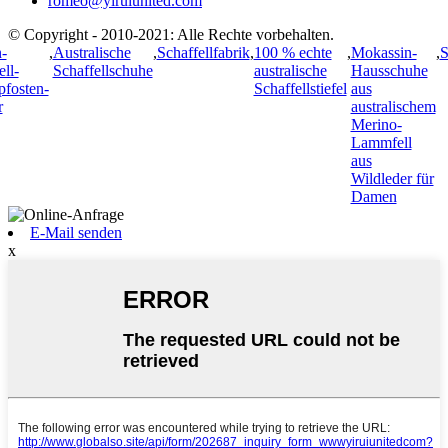
romeo@yiruiunited.com
© Copyright - 2010-2021: Alle Rechte vorbehalten.
-
,
Australische
,
Schaffellfabrik
,
100 % echte
,
Mokassin-
,
S
ell-
Schaffellschuhe
australische
Hausschuhe
fosten-
Schaffellstiefel
aus
r
australischem
Merino-
Lammfell
aus
Wildleder für
Damen
E-Mail senden
x