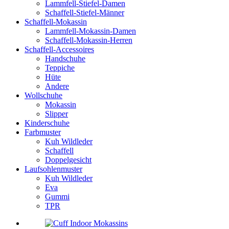
Lammfell-Stiefel-Damen
Schaffell-Stiefel-Männer
Schaffell-Mokassin
Lammfell-Mokassin-Damen
Schaffell-Mokassin-Herren
Schaffell-Accessoires
Handschuhe
Teppiche
Hüte
Andere
Wollschuhe
Mokassin
Slipper
Kinderschuhe
Farbmuster
Kuh Wildleder
Schaffell
Doppelgesicht
Laufsohlenmuster
Kuh Wildleder
Eva
Gummi
TPR