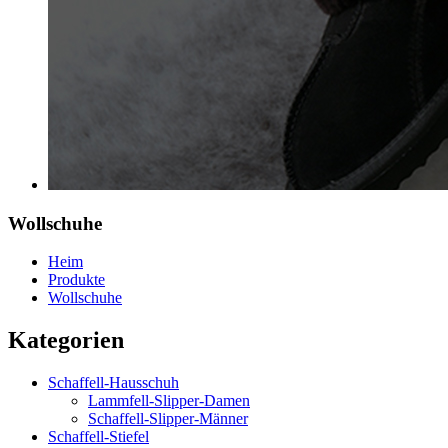
Wollschuhe
Heim
Produkte
Wollschuhe
Kategorien
Schaffell-Hausschuh
Lammfell-Slipper-Damen
Schaffell-Slipper-Männer
Schaffell-Stiefel