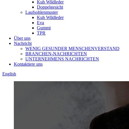
Kuh Wildleder
Doppelgesicht
Laufsohlenmuster
Kuh Wildleder
Eva
Gummi
TPR
Über uns
Nachricht
WENIG GESUNDER MENSCHENVERSTAND
BRANCHEN-NACHRICHTEN
UNTERNEHMENS NACHRICHTEN
Kontaktiere uns
English