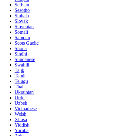
Serbian
Sesotho
Sinhala
Slovak
Slovenian
Somali
Samoan
Scots Gaelic
Shona
Sindhi
Sundanese
Swahili
Tajik
Tamil
Telugu
Thai
Ukrainian
Urdu
Uzbek
Vietnamese
Welsh
Xhosa
Yiddish
Yoruba
Zulu