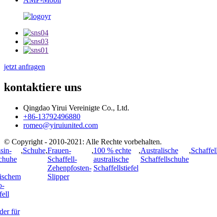
jetzt anfragen
kontaktiere uns
Qingdao Yirui Vereinigte Co., Ltd.
+86-13792496880
romeo@yiruiunited.com
© Copyright - 2010-2021: Alle Rechte vorbehalten.
sin-
,
Schuhe
,
Frauen-
,
100 % echte
,
Australische
,
Schaffel
chuhe
Schaffell-
australische
Schaffellschuhe
Zehenpfosten-
Schaffellstiefel
lischem
Slipper
o-
ell
der für