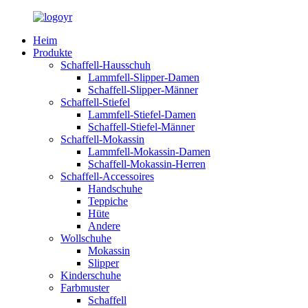
Heim
Produkte
Schaffell-Hausschuh
Lammfell-Slipper-Damen
Schaffell-Slipper-Männer
Schaffell-Stiefel
Lammfell-Stiefel-Damen
Schaffell-Stiefel-Männer
Schaffell-Mokassin
Lammfell-Mokassin-Damen
Schaffell-Mokassin-Herren
Schaffell-Accessoires
Handschuhe
Teppiche
Hüte
Andere
Wollschuhe
Mokassin
Slipper
Kinderschuhe
Farbmuster
Schaffell