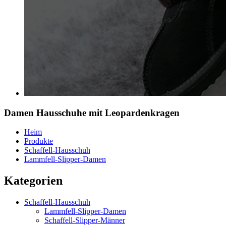
Damen Hausschuhe mit Leopardenkragen
Heim
Produkte
Schaffell-Hausschuh
Lammfell-Slipper-Damen
Kategorien
Schaffell-Hausschuh
Lammfell-Slipper-Damen
Schaffell-Slipper-Männer