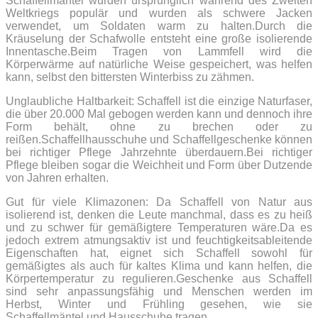
Schaffellmäntel wurden ursprünglich während des Zweiten
Weltkriegs populär und wurden als schwere Jacken
verwendet, um Soldaten warm zu halten.Durch die
Kräuselung der Schafwolle entsteht eine große isolierende
Innentasche.Beim Tragen von Lammfell wird die
Körperwärme auf natürliche Weise gespeichert, was helfen
kann, selbst den bittersten Winterbiss zu zähmen.
Unglaubliche Haltbarkeit: Schaffell ist die einzige Naturfaser,
die über 20.000 Mal gebogen werden kann und dennoch ihre
Form behält, ohne zu brechen oder zu
reißen.Schaffellhausschuhe und Schaffellgeschenke können
bei richtiger Pflege Jahrzehnte überdauern.Bei richtiger
Pflege bleiben sogar die Weichheit und Form über Dutzende
von Jahren erhalten.
Gut für viele Klimazonen: Da Schaffell von Natur aus
isolierend ist, denken die Leute manchmal, dass es zu heiß
und zu schwer für gemäßigtere Temperaturen wäre.Da es
jedoch extrem atmungsaktiv ist und feuchtigkeitsableitende
Eigenschaften hat, eignet sich Schaffell sowohl für
gemäßigtes als auch für kaltes Klima und kann helfen, die
Körpertemperatur zu regulieren.Geschenke aus Schaffell
sind sehr anpassungsfähig und Menschen werden im
Herbst, Winter und Frühling gesehen, wie sie
Schaffellmäntel und Hausschuhe tragen.