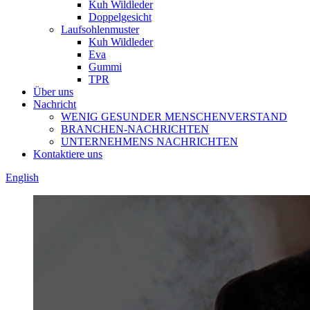
Kuh Wildleder
Doppelgesicht
Laufsohlenmuster
Kuh Wildleder
Eva
Gummi
TPR
Über uns
Nachricht
WENIG GESUNDER MENSCHENVERSTAND
BRANCHEN-NACHRICHTEN
UNTERNEHMENS NACHRICHTEN
Kontaktiere uns
English