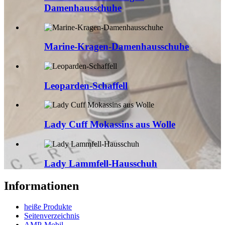
Damenhausschuhe
Marine-Kragen-Damenhausschuhe
Leoparden-Schaffell
Lady Cuff Mokassins aus Wolle
Lady Lammfell-Hausschuh
Informationen
heiße Produkte
Seitenverzeichnis
AMP-Mobil