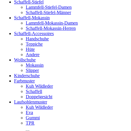
Schaffell-Stiefel
Lammfell-Stiefel-Damen
Schaffell-Stiefel-Männer
Schaffell-Mokassin
Lammfell-Mokassin-Damen
Schaffell-Mokassin-Herren
Schaffell-Accessoires
Handschuhe
Teppiche
Hüte
Andere
Wollschuhe
Mokassin
Slipper
Kinderschuhe
Farbmuster
Kuh Wildleder
Schaffell
Doppelgesicht
Laufsohlenmuster
Kuh Wildleder
Eva
Gummi
TPR