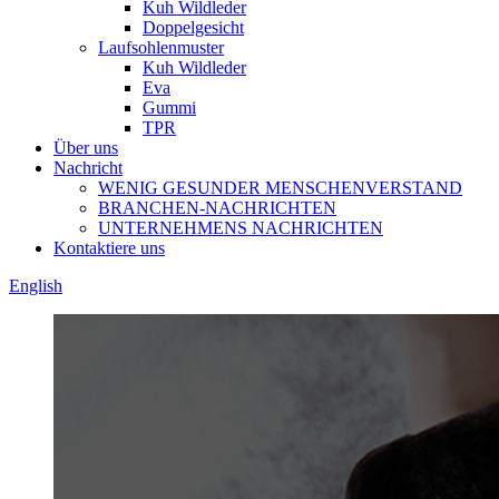
Kuh Wildleder
Doppelgesicht
Laufsohlenmuster
Kuh Wildleder
Eva
Gummi
TPR
Über uns
Nachricht
WENIG GESUNDER MENSCHENVERSTAND
BRANCHEN-NACHRICHTEN
UNTERNEHMENS NACHRICHTEN
Kontaktiere uns
English