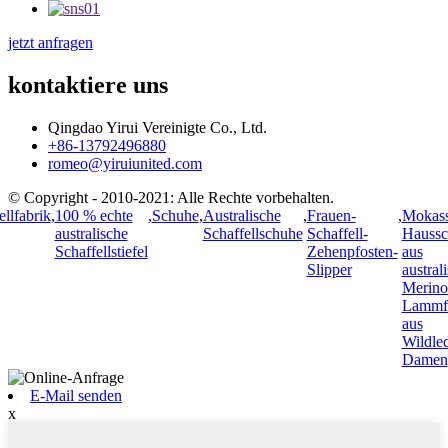
jetzt anfragen
kontaktiere uns
Qingdao Yirui Vereinigte Co., Ltd.
+86-13792496880
romeo@yiruiunited.com
© Copyright - 2010-2021: Alle Rechte vorbehalten.
ellfabrik
,
100 % echte
,
Schuhe
,
Australische
,
Frauen-
,
Mokass
australische
Schaffellschuhe
Schaffell-
Haussc
Schaffellstiefel
Zehenpfosten-
aus
Slipper
austral
Merino
Lammfe
aus
Wildled
Damen
E-Mail senden
x