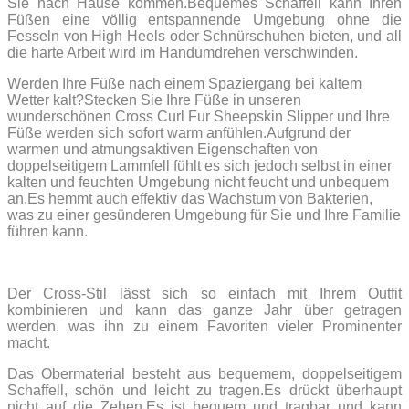
Sie nach Hause kommen.Bequemes Schaffell kann Ihren
Füßen eine völlig entspannende Umgebung ohne die
Fesseln von High Heels oder Schnürschuhen bieten, und all
die harte Arbeit wird im Handumdrehen verschwinden.
Werden Ihre Füße nach einem Spaziergang bei kaltem
Wetter kalt?Stecken Sie Ihre Füße in unseren
wunderschönen Cross Curl Fur Sheepskin Slipper und Ihre
Füße werden sich sofort warm anfühlen.Aufgrund der
warmen und atmungsaktiven Eigenschaften von
doppelseitigem Lammfell fühlt es sich jedoch selbst in einer
kalten und feuchten Umgebung nicht feucht und unbequem
an.Es hemmt auch effektiv das Wachstum von Bakterien,
was zu einer gesünderen Umgebung für Sie und Ihre Familie
führen kann.
Der Cross-Stil lässt sich so einfach mit Ihrem Outfit
kombinieren und kann das ganze Jahr über getragen
werden, was ihn zu einem Favoriten vieler Prominenter
macht.
Das Obermaterial besteht aus bequemem, doppelseitigem
Schaffell, schön und leicht zu tragen.Es drückt überhaupt
nicht auf die Zehen.Es ist bequem und tragbar und kann