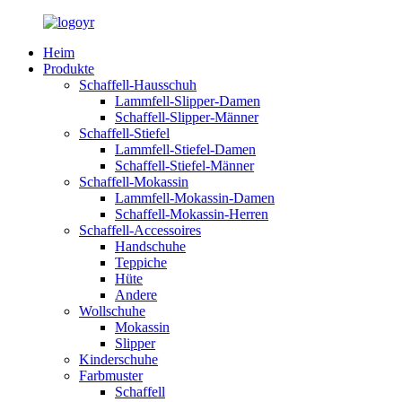
Heim
Produkte
Schaffell-Hausschuh
Lammfell-Slipper-Damen
Schaffell-Slipper-Männer
Schaffell-Stiefel
Lammfell-Stiefel-Damen
Schaffell-Stiefel-Männer
Schaffell-Mokassin
Lammfell-Mokassin-Damen
Schaffell-Mokassin-Herren
Schaffell-Accessoires
Handschuhe
Teppiche
Hüte
Andere
Wollschuhe
Mokassin
Slipper
Kinderschuhe
Farbmuster
Schaffell