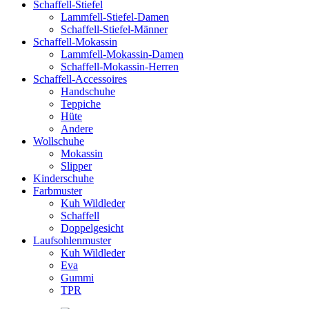
Schaffell-Stiefel
Lammfell-Stiefel-Damen
Schaffell-Stiefel-Männer
Schaffell-Mokassin
Lammfell-Mokassin-Damen
Schaffell-Mokassin-Herren
Schaffell-Accessoires
Handschuhe
Teppiche
Hüte
Andere
Wollschuhe
Mokassin
Slipper
Kinderschuhe
Farbmuster
Kuh Wildleder
Schaffell
Doppelgesicht
Laufsohlenmuster
Kuh Wildleder
Eva
Gummi
TPR