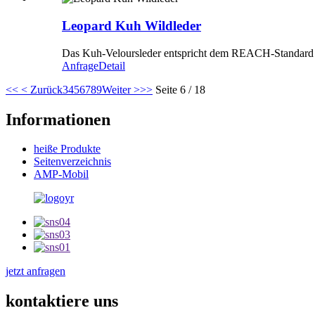
Leopard Kuh Wildleder
Das Kuh-Veloursleder entspricht dem REACH-Standard (E
Anfrage
Detail
<<
< Zurück
3
4
5
6
7
8
9
Weiter >
>>
Seite 6 / 18
Informationen
heiße Produkte
Seitenverzeichnis
AMP-Mobil
jetzt anfragen
kontaktiere uns