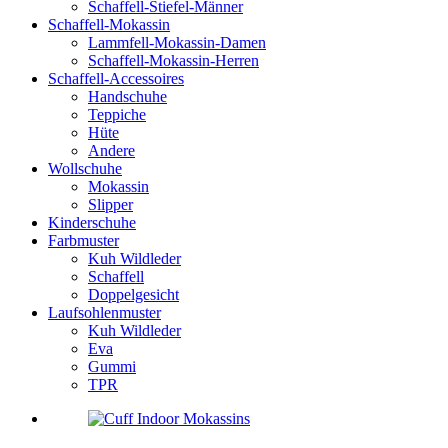
Schaffell-Stiefel-Männer
Schaffell-Mokassin
Lammfell-Mokassin-Damen
Schaffell-Mokassin-Herren
Schaffell-Accessoires
Handschuhe
Teppiche
Hüte
Andere
Wollschuhe
Mokassin
Slipper
Kinderschuhe
Farbmuster
Kuh Wildleder
Schaffell
Doppelgesicht
Laufsohlenmuster
Kuh Wildleder
Eva
Gummi
TPR