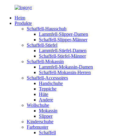
Heim
Produkte
Schaffell-Hausschuh
Lammfell-Slipper-Damen
Schaffell-Slipper-Männer
Schaffell-Stiefel
Lammfell-Stiefel-Damen
Schaffell-Stiefel-Männer
Schaffell-Mokassin
Lammfell-Mokassin-Damen
Schaffell-Mokassin-Herren
Schaffell-Accessoires
Handschuhe
Teppiche
Hüte
Andere
Wollschuhe
Mokassin
Slipper
Kinderschuhe
Farbmuster
Schaffell