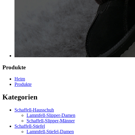
Produkte
Heim
Produkte
Kategorien
Schaffell-Hausschuh
Lammfell-Slipper-Damen
Schaffell-Slipper-Männer
Schaffell-Stiefel
Lammfell-Stiefel-Damen