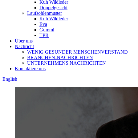
Kuh Wildleder
Doppelgesicht
Laufsohlenmuster
Kuh Wildleder
Eva
Gummi
TPR
Über uns
Nachricht
WENIG GESUNDER MENSCHENVERSTAND
BRANCHEN-NACHRICHTEN
UNTERNEHMENS NACHRICHTEN
Kontaktiere uns
English